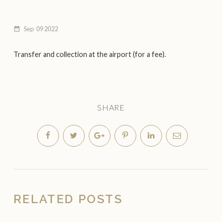
Sep
09
2022
date_range
Transfer and collection at the airport (for a fee).
SHARE
RELATED POSTS