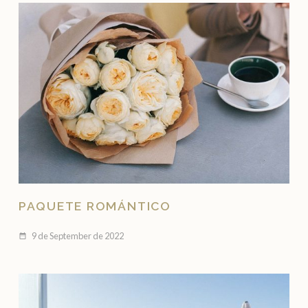
PAQUETE ROMÁNTICO
9 de September de 2022
date_range