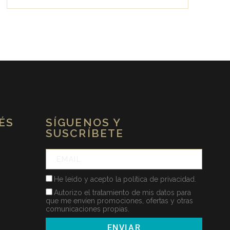
ÉS
SÍGUENOS Y
SUSCRÍBETE
He leído y acepto la política de privacidad.
Autorizo el tratamiento de mis datos para
que me envíen promociones, ofertas y otras
comunicaciones propias.
ENVIAR