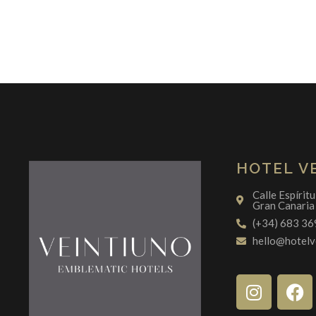
HOTEL V
Calle Espírit
Gran Canaria
(+34) 683 36
hello@hotelv